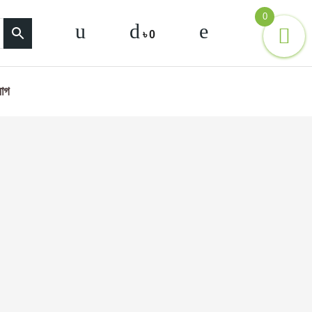
0
৳
0
োগ