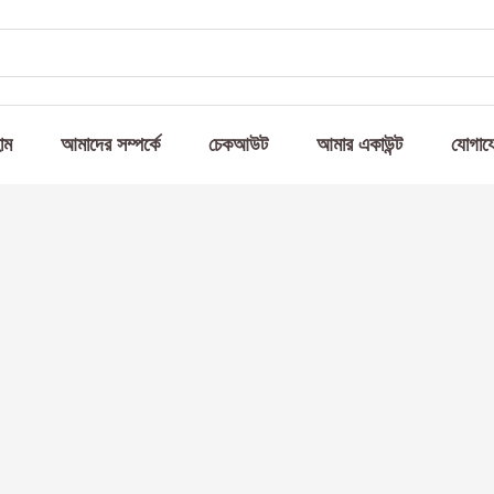
োম
আমাদের সম্পর্কে
চেকআউট
আমার একাউন্ট
যোগায